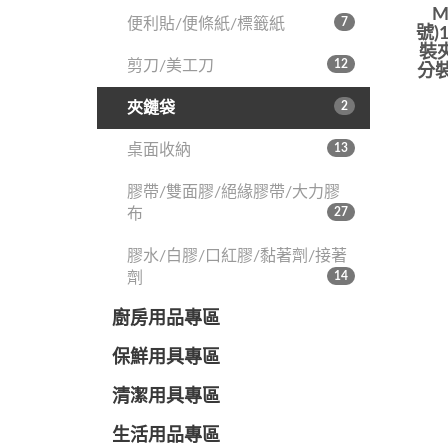
M
便利貼/便條紙/標籤紙
7
號)
裝
剪刀/美工刀
12
分裝
夾鏈袋
2
桌面收納
13
膠帶/雙面膠/絕緣膠帶/大力膠
布
27
膠水/白膠/口紅膠/黏著劑/接著
劑
14
廚房用品專區
保鮮用具專區
清潔用具專區
生活用品專區