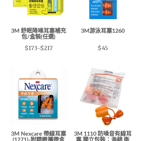
3M 舒眠降噪耳塞補充
3M游泳耳塞1260
包/盒裝(任選)
$173-$217
$45
3M Nexcare 帶線耳塞
3M 1110 防噪音有線耳
(1271)-附精緻攜帶盒
塞 獨立包裝：海綿 衛