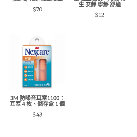
生 安靜 寧靜 舒適
$70
$12
3M 防噪音耳塞1100：
耳塞 4 枚、儲存盒 1 個
$43