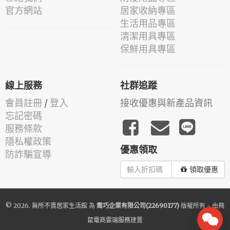
官方網站
居家收納專區
生活用品專區
清潔用具專區
保鮮用具專區
線上服務
社群追蹤
會員註冊
/
登入
接收優惠與新產品資訊
忘記密碼
服務條款
隱私權政策
優惠領取
防詐騙宣導
領取優惠
© 2026.
無所不賣居家生活館
為
喬巧企業有限公司(22690177)
版權所有 - 由
飛
鼠電商雲端服務
建置