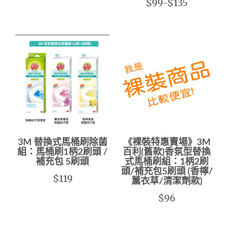
$99-$135
3M 替換式馬桶刷除菌
《裸裝特惠賣場》3M
組：馬桶刷1柄2刷頭 /
百利(舊款)香氛型替換
補充包 5刷頭
式馬桶刷組：1柄2刷
頭/補充包5刷頭 (香檸/
$119
薰衣草/清潔劑款)
$96