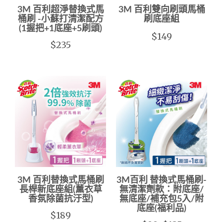
3M 百利超淨替換式馬
3M 百利雙向刷頭馬桶
桶刷 -小蘇打清潔配方
刷底座組
(1握把+1底座+5刷頭)
$149
$235
3M 百利替換式馬桶刷
3M百利 替換式馬桶刷-
長桿新底座組(薰衣草
無清潔劑款：附底座/
香氛除菌抗汙型)
無底座/補充包5入/附
底座(福利品)
$189