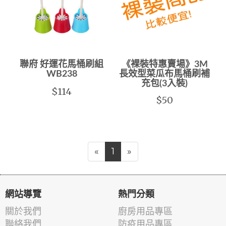
聯府 好運花馬桶刷組
《裸裝特惠賣場》3M
WB238
長效型菜瓜布馬桶刷補
充包(3入裝)
$114
$50
«
1
»
網站導覽
熱門分類
關於我們
廚房用品專區
聯絡我們
防疫用品專區