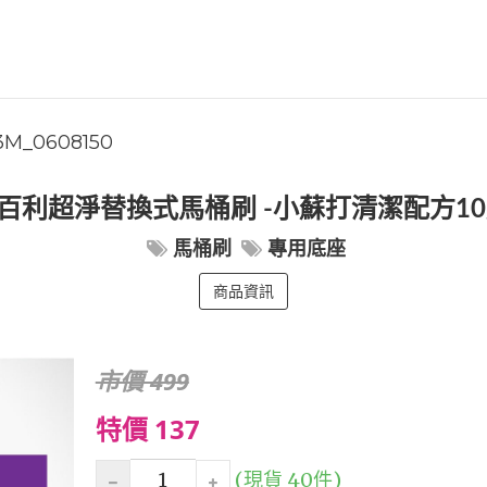
3M_0608150
 百利超淨替換式馬桶刷 -小蘇打清潔配方1
馬桶刷
專用底座
商品資訊
市價 499
特價 137
(現貨 40件)