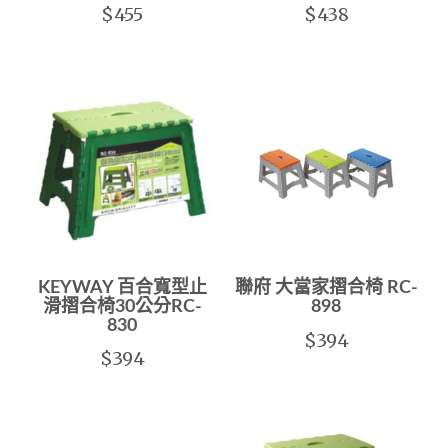
$455
$438
KEYWAY 百合寬型止
聯府 大當家摺合椅 RC-
滑摺合椅30公分RC-
898
830
$394
$394