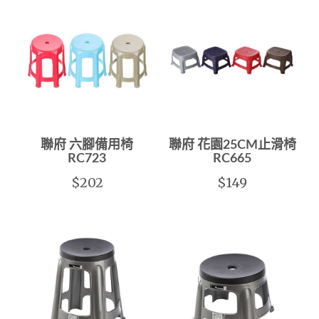
聯府 六腳備用椅
聯府 花園25CM止滑椅
RC723
RC665
$202
$149