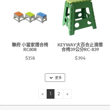
聯府 小當家摺合椅
KEYWAY大百合止滑摺
RC808
合椅39公分RC-839
$158
$394
更多
«
1
2
»