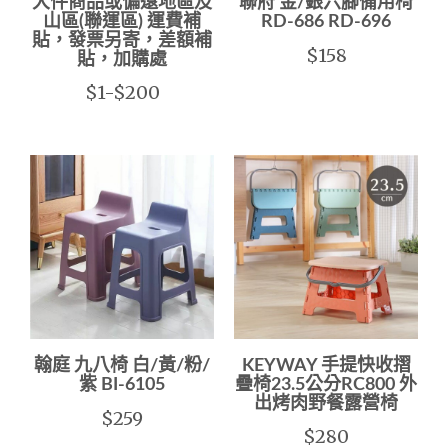
大件商品或偏遠地區及
聯府 金/銀六腳備用椅
山區(聯運區) 運費補
RD-686 RD-696
貼，發票另寄，差額補
$158
貼，加購處
$1-$200
翰庭 九八椅 白/黃/粉/
KEYWAY 手提快收摺
紫 BI-6105
疊椅23.5公分RC800 外
出烤肉野餐露營椅
$259
$280