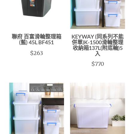
聯府 百富滑輪整理箱
KEYWAY (同系列不能
(藍) 45L BF451
併單)K-1500滑輪整理
收納箱137L(附底輪)5
$263
入
$770