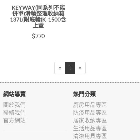
KEYWAY(同系列不能
併單)滑輪整理收納箱
137L(附底輪)K-1500含
上蓋
$770
«
1
»
網站導覽
熱門分類
關於我們
廚房用品專區
聯絡我們
防疫用品專區
官方網站
居家收納專區
生活用品專區
清潔用具專區