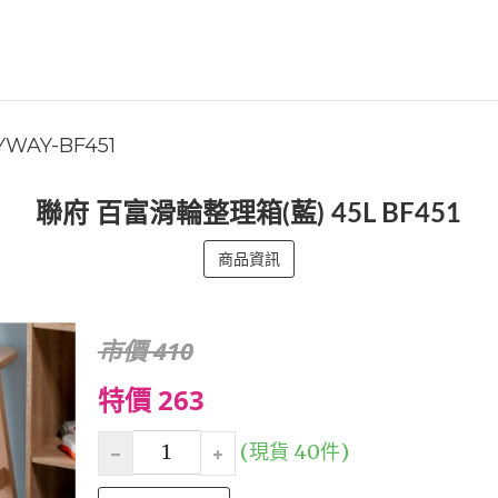
YWAY-BF451
聯府 百富滑輪整理箱(藍) 45L BF451
商品資訊
市價 410
特價 263
(現貨 40件)