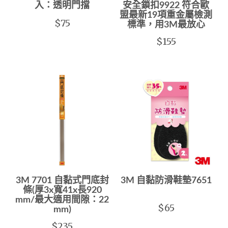
入：透明門擋
安全鎖扣9922 符合歐
盟最新19項重金屬檢測
$75
標準，用3M最放心
$155
3M 7701 自黏式門底封
3M 自黏防滑鞋墊7651
條(厚3x寬41x長920
mm/最大適用間隙：22
$65
mm)
$235