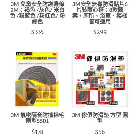
3M 兒童安全防護邊條
3M安全無毒防滑貼片6
2M：褐色 /灰色/ 米白
片裝隨心搭：8款圖
色 /粉藍色 /粉紅色/ 粉
案，廁所、浴室、樓梯
綠色
皆可適用
$335
$299
3M 氣密隔音防撞棉毛
3M 傢俱防滑墊 方型 圓
刷型5501
型
$178
$56