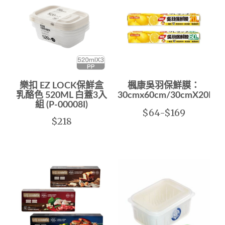
樂扣 EZ LOCK保鮮盒
楓康吳羽保鮮膜：
乳酪色 520ML 白蓋3入
30cmx60cm/30cmX20M(
組 (P-00008I)
$64-$169
$218