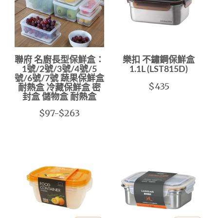
聯府 名廚長型保鮮盒：
樂扣 不鏽鋼保鮮盒
1號/2號/3號/4號/5
1.1L (LST815D)
號/6號/7號 蔬果保鮮盒
$435
耐熱盒 冷藏保鮮盒 密
封盒 儲物盒 耐熱盒
$97-$263