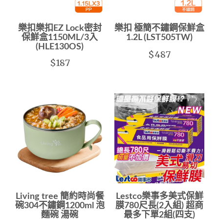
樂扣樂扣EZ Lock密封
樂扣 極簡不鏽鋼保鮮盒
保鮮盒1150ML/3入
1.2L (LST505TW)
(HLE130OS)
$487
$187
Living tree 簡約時尚餐
Lestco樂事多美式保鮮
碗304不鏽鋼1200ml 泡
膜780尺長(2入組) 超商
麵碗 湯碗
最多下單2組(四支)