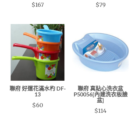
$167
$79
聯府 好運花滿水杓 DF-
聯府 真貼心洗衣盆
13
P50056[內建洗衣板臉
盆]
$60
$114