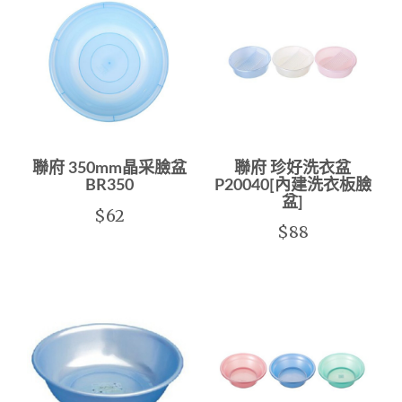
聯府 350mm晶采臉盆
聯府 珍好洗衣盆
BR350
P20040[內建洗衣板臉
盆]
$62
$88