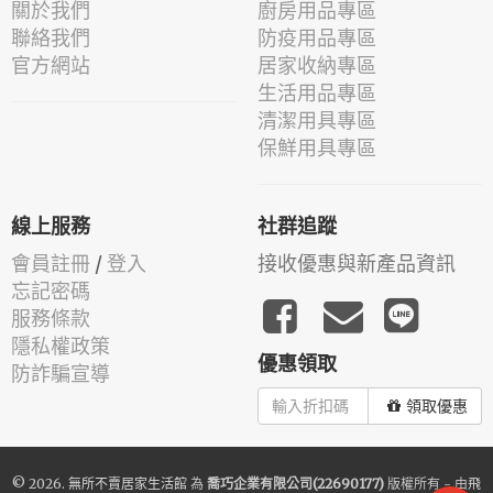
關於我們
廚房用品專區
聯絡我們
防疫用品專區
官方網站
居家收納專區
生活用品專區
清潔用具專區
保鮮用具專區
線上服務
社群追蹤
會員註冊
/
登入
接收優惠與新產品資訊
忘記密碼
服務條款
隱私權政策
優惠領取
防詐騙宣導
領取優惠
© 2026.
無所不賣居家生活館
為
喬巧企業有限公司(22690177)
版權所有 - 由
飛