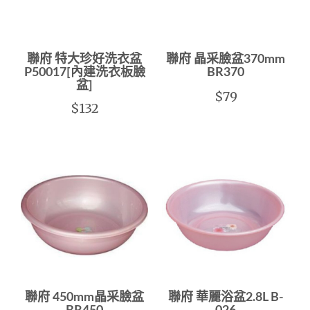
聯府 特大珍好洗衣盆
聯府 晶采臉盆370mm
P50017[內建洗衣板臉
BR370
盆]
$79
$132
聯府 450mm晶采臉盆
聯府 華麗浴盆2.8L B-