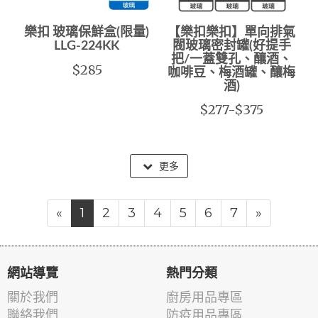
樂扣 玻璃保鮮盒(限量)
【樂扣樂扣】單向排氣
LLG-224KK
閥玻璃密封罐(好提手
把/一蓋雙孔、釀酒、
$285
咖啡豆、梅酒罐、釀梅
酒)
$277-$375
更多
«
1
2
3
4
5
6
7
»
網站導覽
熱門分類
關於我們
廚房用品專區
聯絡我們
防疫用品專區