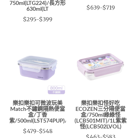
750ml(LTG224)/長方形
$639-$719
630ml(LT
$295-$399
樂扣樂扣可微波玩美
樂扣樂扣怪好吃
Match不鏽鋼隔熱便當
ECOZEN三分隔便當
盒/丁香
盒/750ml綠綠怪
紫/500ml(LST574PUP)/800ml(LST575PUP)
(LCB501MIT)/1L紫紫
怪(LCB502LVOL)
$479-$548
$463-$583