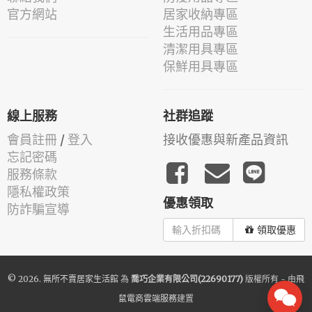
官方網站
居家收納專區
生活用品專區
清潔用具專區
保鮮用具專區
線上服務
社群追蹤
會員註冊
/
登入
接收優惠與新產品資訊
忘記密碼
服務條款
隱私權政策
優惠領取
防詐騙宣導
領取優惠
© 2026.
無所不賣居家生活館
為
喬巧企業有限公司(22690177)
版權所有 - 由
飛
鼠電商雲端服務
建置