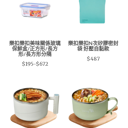
樂扣樂扣美味關係玻璃
樂扣樂扣N次矽膠密封
保鮮盒/正方形/長方
袋 好壓自黏款
形/長方形分隔
$487
$195-$672