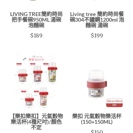
LIVING TREE簡約時尚
Living tree 簡約時尚餐
把手餐碗950ML 湯碗
碗304不鏽鋼1200ml 泡
泡麵碗
麵碗 湯碗
$189
$199
【樂扣樂扣】元氣穀物
樂扣 元氣穀物樂活杯
樂活杯(4種尺吋)/顏色
(150+150ML)
不定
$150