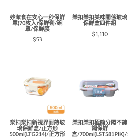
妙潔食在安心一秒保鮮
樂扣樂扣美味關係玻璃
罩(70枚入)保鮮套/碗
保鮮盒四件組
罩/保鮮膜
$1,110
$53
樂扣樂扣新視界耐熱玻
樂扣樂扣極簡分隔不鏽
璃保鮮盒/正方形
鋼保鮮
500ml(LTG214)/正方形
盒/700ml(LST581PIK)/100