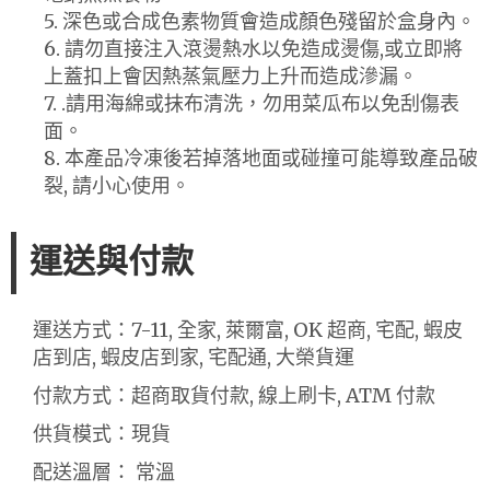
5. 深色或合成色素物質會造成顏色殘留於盒身內。
6. 請勿直接注入滾燙熱水以免造成燙傷,或立即將
上蓋扣上會因熱蒸氣壓力上升而造成滲漏。
7. .請用海綿或抹布清洗，勿用菜瓜布以免刮傷表
面。
8. 本產品冷凍後若掉落地面或碰撞可能導致產品破
裂, 請小心使用。
運送與付款
運送方式：7-11, 全家, 萊爾富, OK 超商, 宅配, 蝦皮
店到店, 蝦皮店到家, 宅配通, 大榮貨運
付款方式：超商取貨付款, 線上刷卡, ATM 付款
供貨模式：現貨
配送溫層： 常溫