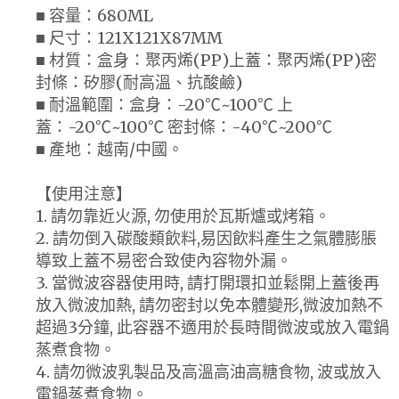
■ 容量：680ML
■ 尺寸：121X121X87MM
■ 材質：盒身：聚丙烯(PP)上蓋：聚丙烯(PP)密
封條：矽膠(耐高溫、抗酸鹼)
■ 耐溫範圍：盒身：-20℃~100℃ 上
蓋：-20℃~100℃ 密封條：-40℃~200℃
■ 產地：越南/中國。
【使用注意】
1. 請勿靠近火源, 勿使用於瓦斯爐或烤箱。
2. 請勿倒入碳酸類飲料,易因飲料產生之氣體膨脹
導致上蓋不易密合致使內容物外漏。
3. 當微波容器使用時, 請打開環扣並鬆開上蓋後再
放入微波加熱, 請勿密封以免本體變形,微波加熱不
超過3分鐘, 此容器不適用於長時間微波或放入電鍋
蒸煮食物。
4. 請勿微波乳製品及高溫高油高糖食物, 波或放入
電鍋蒸煮食物。