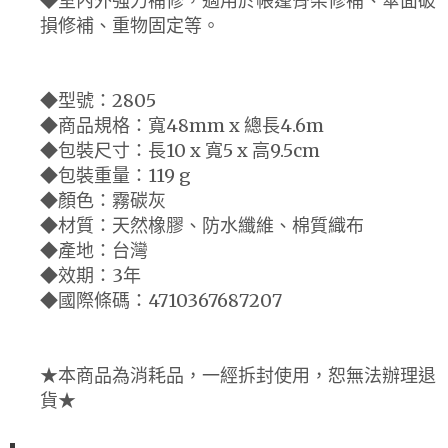
◆室內外強力補修，適用於帳篷骨架修補、傘面破
損修補、重物固定等。
◆型號：2805
◆商品規格：寬48mm x 總長4.6m
◆包裝尺寸：長10 x 寬5 x 高9.5cm
◆包裝重量：119 g
◆顏色：霧碳灰
◆材質：天然橡膠、防水纖維、棉質織布
◆產地：台灣
◆效期：3年
◆國際條碼：4710367687207
★本商品為消耗品，一經拆封使用，恕無法辦理退
貨★