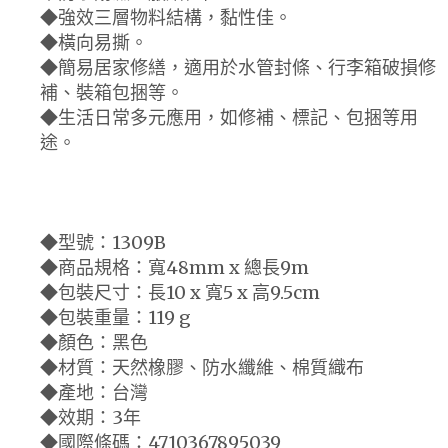
◆強效三層物料結構，黏性佳。
◆橫向易撕。
◆簡易居家修繕，適用於水管封條、行李箱破損修
補、裝箱包捆等。
◆生活日常多元應用，如修補、標記、包捆等用
途。
◆型號：1309B
◆商品規格：寬48mm x 總長9m
◆包裝尺寸：長10 x 寬5 x 高9.5cm
◆包裝重量：119 g
◆顏色：黑色
◆材質：天然橡膠、防水纖維、棉質織布
◆產地：台灣
◆效期：3年
◆國際條碼：4710367895039