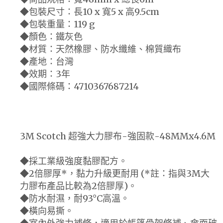
◆包裝尺寸：長10 x 寬5 x 高9.5cm
◆包裝重量：119 g
◆顏色：鐵灰色
◆材質：天然橡膠、防水纖維、棉質織布
◆產地：台灣
◆效期：3年
◆國際條碼：4710367687214
3M Scotch 超強大力膠布-強固款-48MMx4.6M
◆採工業級強度黏膠配方。
◆2倍膠厚*，黏力升級更耐用 (*註：指與3M大
力膠布產品比較為2倍膠厚)。
◆防水耐濕，耐93°C高溫。
◆橫向易撕。