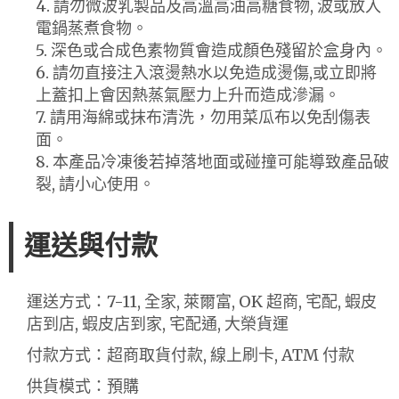
4. 請勿微波乳製品及高溫高油高糖食物, 波或放入
電鍋蒸煮食物。
5. 深色或合成色素物質會造成顏色殘留於盒身內。
6. 請勿直接注入滾燙熱水以免造成燙傷,或立即將
上蓋扣上會因熱蒸氣壓力上升而造成滲漏。
7. 請用海綿或抹布清洗，勿用菜瓜布以免刮傷表
面。
8. 本產品冷凍後若掉落地面或碰撞可能導致產品破
裂, 請小心使用。
運送與付款
運送方式：7-11, 全家, 萊爾富, OK 超商, 宅配, 蝦皮
店到店, 蝦皮店到家, 宅配通, 大榮貨運
付款方式：超商取貨付款, 線上刷卡, ATM 付款
供貨模式：預購