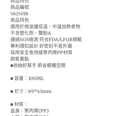
商品特色
商品編號
5625018
商品特色
適用於微波爐低溫、中溫加熱食物
不含塑化劑、雙酚A
通過SGS檢測 符合FDA/LFGB規範
專利環扣設計 好密封不易外漏
採用安全食用級聚丙烯PP材質
銷售重點
■收納好幫手 節省櫥櫃空間
■ 容量：100ML
■ 尺寸：89*43mm
■ 材質：
盒身：聚丙烯(PP)