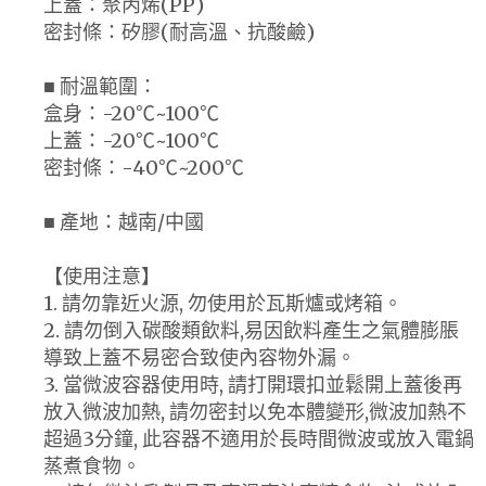
上蓋：聚丙烯(PP)
密封條：矽膠(耐高溫、抗酸鹼)
■ 耐溫範圍：
盒身：-20℃~100℃
上蓋：-20℃~100℃
密封條：-40℃~200℃
■ 產地：越南/中國
【使用注意】
1. 請勿靠近火源, 勿使用於瓦斯爐或烤箱。
2. 請勿倒入碳酸類飲料,易因飲料產生之氣體膨脹
導致上蓋不易密合致使內容物外漏。
3. 當微波容器使用時, 請打開環扣並鬆開上蓋後再
放入微波加熱, 請勿密封以免本體變形,微波加熱不
超過3分鐘, 此容器不適用於長時間微波或放入電鍋
蒸煮食物。