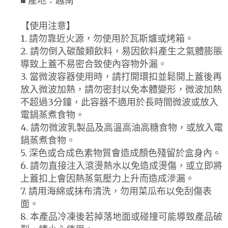
■ 產地：越南
【使用注意】
1. 請勿靠近火源，勿使用於瓦斯爐或烤箱。
2. 請勿倒入碳酸類飲料，易因飲料產生之氣體膨脹
導致上蓋不易密合致使內容物外漏。
3. 當微波容器使用時，請打開環扣並鬆開上蓋後再
放入微波加熱，請勿密封以免本體變形，微波加熱
不超過3分鐘，此容器不適用於長時間微波或放入
電鍋蒸煮食物。
4. 請勿微波乳製品及高溫高油高糖食物，或放入電
鍋蒸煮食物。
5. 深色或合成色素物質會造成顏色殘留於盒身內。
6. 請勿直接注入滾燙熱水以免造成燙傷，或立即將
上蓋扣上會因熱蒸氣壓力上升而造成滲漏。
7. 請用海綿或抹布清洗，勿用菜瓜布以免刮傷表
面。
8. 本產品冷凍後若掉落地面或碰撞可能導致產品破