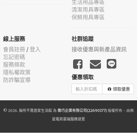
生活用品專區
清潔用具專區
保鮮用具專區
線上服務
社群追蹤
會員註冊
/
登入
接收優惠與新產品資訊
忘記密碼
服務條款
隱私權政策
優惠領取
防詐騙宣導
領取優惠
© 2026.
無所不賣居家生活館
為
喬巧企業有限公司(22690177)
版權所有 - 由
飛
鼠電商雲端服務
建置