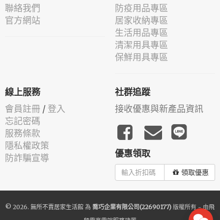
聯絡我們
防疫用品專區
官方網站
居家收納專區
生活用品專區
清潔用具專區
保鮮用具專區
線上服務
社群追蹤
會員註冊
/
登入
接收優惠與新產品資訊
忘記密碼
服務條款
隱私權政策
優惠領取
防詐騙宣導
領取優惠
© 2026.
無所不賣居家生活館
為
喬巧企業有限公司(22690177)
版權所有 - 由
飛