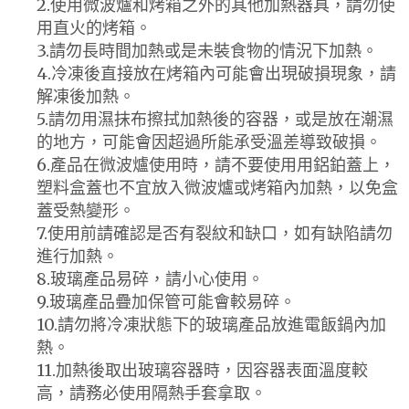
2.使用微波爐和烤箱之外的其他加熱器具，請勿使
用直火的烤箱。
3.請勿長時間加熱或是未裝食物的情況下加熱。
4.冷凍後直接放在烤箱內可能會出現破損現象，請
解凍後加熱。
5.請勿用濕抹布擦拭加熱後的容器，或是放在潮濕
的地方，可能會因超過所能承受溫差導致破損。
6.產品在微波爐使用時，請不要使用用鋁鉑蓋上，
塑料盒蓋也不宜放入微波爐或烤箱內加熱，以免盒
蓋受熱變形。
7.使用前請確認是否有裂紋和缺口，如有缺陷請勿
進行加熱。
8.玻璃產品易碎，請小心使用。
9.玻璃產品疊加保管可能會較易碎。
10.請勿將冷凍狀態下的玻璃產品放進電飯鍋內加
熱。
11.加熱後取出玻璃容器時，因容器表面溫度較
高，請務必使用隔熱手套拿取。