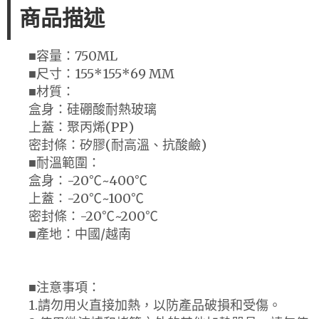
商品描述
■容量：750ML
■尺寸：155*155*69 MM
■材質：
盒身：硅硼酸耐熱玻璃
上蓋：聚丙烯(PP)
密封條：矽膠(耐高溫、抗酸鹼)
■耐溫範圍：
盒身：-20℃~400℃
上蓋：-20℃~100℃
密封條：-20℃~200℃
■產地：中國/越南
■注意事項：
1.請勿用火直接加熱，以防產品破損和受傷。