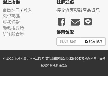
線上服務
社群追蹤
會員註冊
/
登入
接收優惠與新產品資訊
忘記密碼
服務條款
隱私權政策
優惠領取
防詐騙宣導
領取優惠
© 2026.
無所不賣居家生活館
為
喬巧企業有限公司(22690177)
版權所有 - 由
飛
鼠電商雲端服務
建置