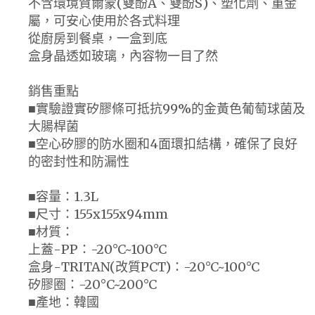
不含環境賀爾蒙(雙酚A、雙酚S)、塑化劑、重金
屬，可安心使用於各式料理
從廚房到餐桌，一盒到底
盒身晶透如玻璃，內容物一目了然
銷售重點
■實驗證實矽膠條可抵抗99%的金黃色葡萄球菌及
大腸桿菌
■空心矽膠的防水圈和4面環扣結構，確保了良好
的密封性和防漏性
■容量：1.3L
■尺寸：155x155x94mm
■材質：
上蓋-PP：-20°C~100°C
盒身-TRITAN(改質PCT)：-20°C~100°C
矽膠圈：-20°C~200°C
■產地：韓國