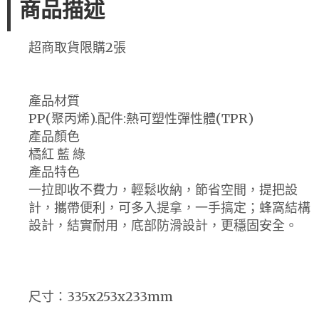
商品描述
超商取貨限購2張
產品材質
PP(聚丙烯).配件:熱可塑性彈性體(TPR)
產品顏色
橘紅 藍 綠
產品特色
一拉即收不費力，輕鬆收納，節省空間，提把設
計，攜帶便利，可多入提拿，一手搞定；蜂窩結構
設計，結實耐用，底部防滑設計，更穩固安全。
尺寸：335x253x233mm