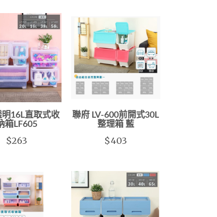
透明16L直取式收
聯府 LV-600前開式30L
納箱LF605
整理箱 藍
$263
$403