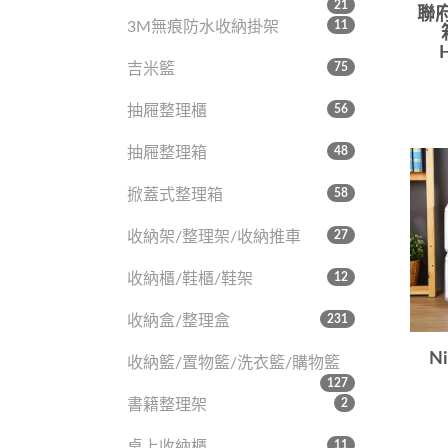
21
聯府
3M無痕防水收納掛架
11
吉米籃
75
抽屜整理櫃
56
抽屜整理箱
48
掀蓋式整理箱
58
收納架/整理架/收納推車
27
收納櫃/鞋櫃/鞋架
12
收納盒/整理盒
231
N
收納籃/置物籃/洗衣籃/購物籃
127
書籍整理架
2
桌上收納櫃
11