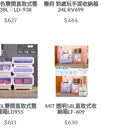
白色雙開直取式整
聯府 到處玩手提收納箱
8L：LD-938
24L RV699
$627
$464
50L雙開直取式整
MIT 透明58L直取式收
理箱LD955
納箱LF-609
$613
$630