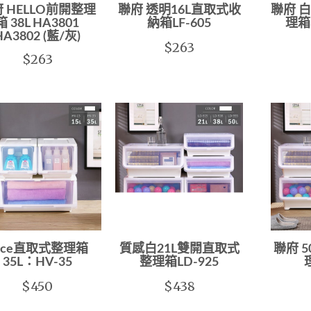
 HELLO前開整理
聯府 透明16L直取式收
聯府 
箱 38L HA3801
納箱LF-605
理箱3
HA3802 (藍/灰)
$263
$263
ice直取式整理箱
質感白21L雙開直取式
聯府 
35L：HV-35
整理箱LD-925
$450
$438