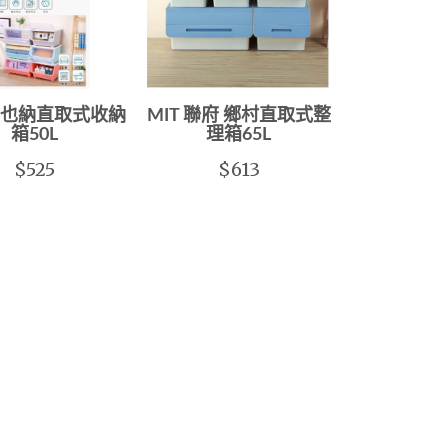
維也納直取式收納
MIT 聯府 鄉村直取式整
箱50L
理箱65L
$525
$613