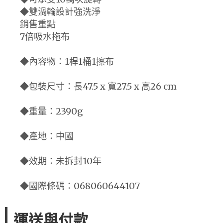
◆雙渦輪設計強洗淨
銷售重點
7倍吸水拖布
◆內容物：1桿1桶1擦布
◆包裝尺寸：長47.5 x 寬27.5 x 高26 cm
◆重量：2390g
◆產地：中國
◆效期：未拆封10年
◆國際條碼：068060644107
運送與付款