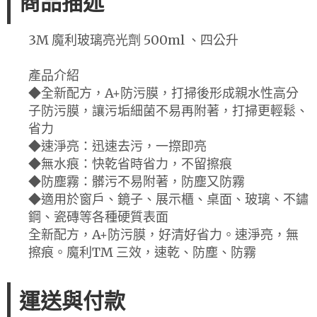
商品描述
3M 魔利玻璃亮光劑 500ml 、四公升
產品介紹
◆全新配方，A+防污膜，打掃後形成親水性高分
子防污膜，讓污垢細菌不易再附著，打掃更輕鬆、
省力
◆速淨亮：迅速去污，一摖即亮
◆無水痕：快乾省時省力，不留擦痕
◆防塵霧：髒污不易附著，防塵又防霧
◆適用於窗戶、鏡子、展示櫃、桌面、玻璃、不鏽
鋼、瓷磚等各種硬質表面
全新配方，A+防污膜，好清好省力。速淨亮，無
擦痕。魔利TM 三效，速乾、防塵、防霧
運送與付款