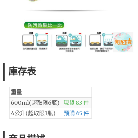
庫存表
重量
600ml(超取限6瓶)
現貨 83 件
4公升(超取限1瓶)
預購 65 件