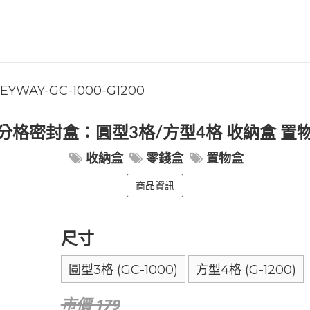
EYWAY-GC-1000-G1200
分格密封盒：圓型3格/方型4格 收納盒 置
收納盒
零錢盒
置物盒
商品資訊
尺寸
圓型3格 (GC-1000)
方型4格 (G-1200)
市價 179