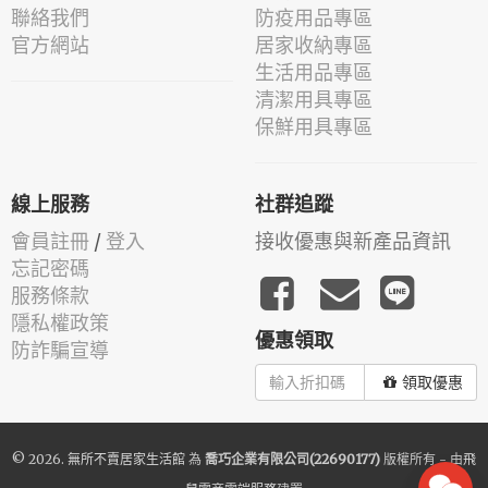
聯絡我們
防疫用品專區
官方網站
居家收納專區
生活用品專區
清潔用具專區
保鮮用具專區
線上服務
社群追蹤
會員註冊
/
登入
接收優惠與新產品資訊
忘記密碼
服務條款
隱私權政策
優惠領取
防詐騙宣導
領取優惠
© 2026.
無所不賣居家生活館
為
喬巧企業有限公司(22690177)
版權所有 - 由
飛