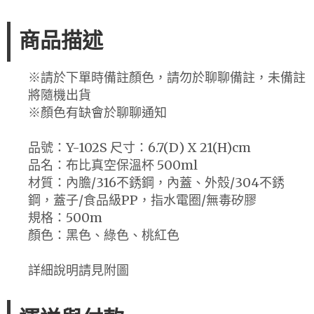
商品描述
※請於下單時備註顏色，請勿於聊聊備註，未備註
將隨機出貨
※顏色有缺會於聊聊通知
品號：Y-102S 尺寸：6.7(D) X 21(H)cm
品名：布比真空保溫杯 500ml
材質：內膽/316不銹鋼，內蓋、外殼/304不銹
鋼，蓋子/食品級PP，指水電圈/無毒矽膠
規格：500m
顏色：黑色、綠色、桃紅色
詳細說明請見附圖