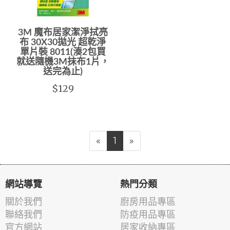
3M 魔布居家潔淨拭亮
布 30X30拋光 超乾淨
單片裝 8011(湊2包買
就送隨機3M抹布1片，
送完為止)
$129
«
1
»
網站導覽
熱門分類
關於我們
廚房用品專區
聯絡我們
防疫用品專區
官方網站
居家收納專區