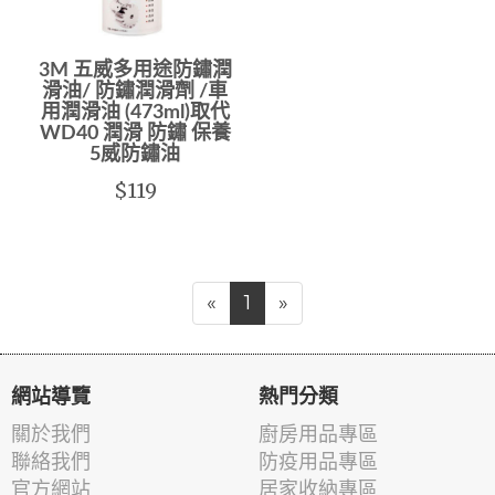
3M 五威多用途防鏽潤
滑油/ 防鏽潤滑劑 /車
用潤滑油 (473ml)取代
WD40 潤滑 防鏽 保養
5威防鏽油
$119
«
1
»
網站導覽
熱門分類
關於我們
廚房用品專區
聯絡我們
防疫用品專區
官方網站
居家收納專區