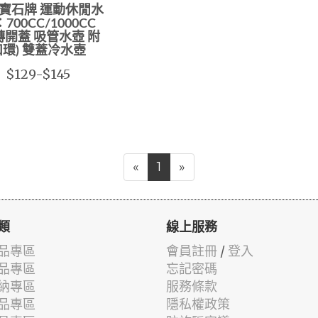
寶石牌 運動休閒水
700CC/1000CC
轉開蓋 吸管水壺 附
扣環) 雙蓋冷水壺
$129-$145
«
1
»
類
線上服務
品專區
會員註冊
/
登入
品專區
忘記密碼
納專區
服務條款
品專區
隱私權政策