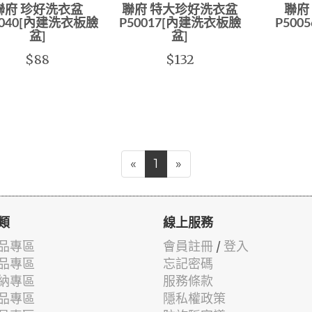
聯府 珍好洗衣盆
聯府 特大珍好洗衣盆
聯府
0040[內建洗衣板臉
P50017[內建洗衣板臉
P50
盆]
盆]
$88
$132
«
1
»
類
線上服務
品專區
會員註冊
/
登入
品專區
忘記密碼
納專區
服務條款
品專區
隱私權政策