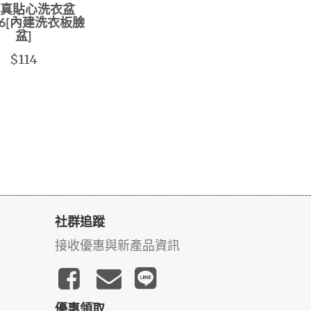
 真貼心洗衣盆
056[內建洗衣板臉
盆]
$114
社群追蹤
接收優惠與新產品資訊
優惠領取