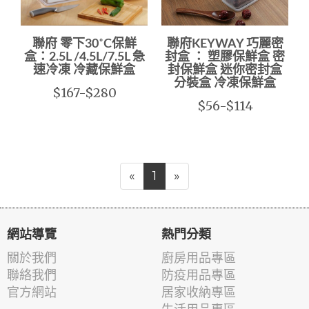
聯府 零下30˚C保鮮
聯府KEYWAY 巧麗密
盒：2.5L /4.5L/7.5L 急
封盒 ： 塑膠保鮮盒 密
速冷凍 冷藏保鮮盒
封保鮮盒 迷你密封盒
分裝盒 冷凍保鮮盒
$167-$280
$56-$114
«
1
»
網站導覽
熱門分類
關於我們
廚房用品專區
聯絡我們
防疫用品專區
官方網站
居家收納專區