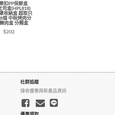
樂扣PP保鮮盒
/吐司盒(HPL818)
罩收納盒 超取只
8個 中秋烤肉分
 醃肉盒 分類盒
$202
社群追蹤
接收優惠與新產品資訊
優惠領取