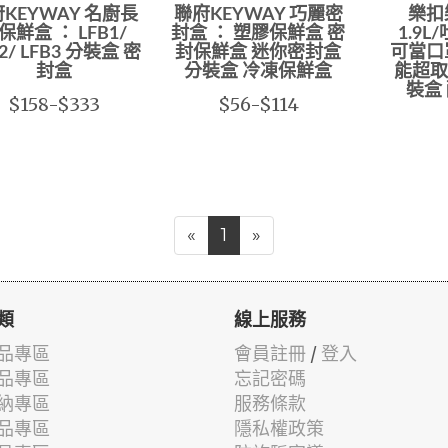
KEYWAY 名廚長
聯府KEYWAY 巧麗密
樂扣
保鮮盒 ： LFB1/
封盒 ： 塑膠保鮮盒 密
1.9L
2/ LFB3 分裝盒 密
封保鮮盒 迷你密封盒
可當口
封盒
分裝盒 冷凍保鮮盒
能超取
裝盒
$158-$333
$56-$114
«
1
»
類
線上服務
品專區
會員註冊
/
登入
品專區
忘記密碼
納專區
服務條款
品專區
隱私權政策