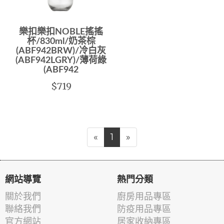
樂扣樂扣NOBLE搖搖
杯/830ml/奶茶棕
(ABF942BRW)/冷白灰
(ABF942LGRY)/薄荷綠
(ABF942
$719
«
1
»
網站導覽
熱門分類
關於我們
廚房用品專區
聯絡我們
防疫用品專區
官方網站
居家收納專區