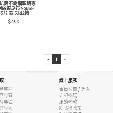
 抗菌不銹鋼頑垢專
絨菜瓜布 968SH
55片 超取限2捲
$499
«
1
»
類
線上服務
品專區
會員註冊
/
登入
品專區
忘記密碼
納專區
服務條款
品專區
隱私權政策