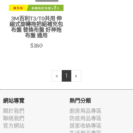
3M百利T3/T0共用 伸
縮式旋轉拖把組補充包
布盤 替換布盤 好神拖
布盤 通用
$180
«
1
»
網站導覽
熱門分類
關於我們
廚房用品專區
聯絡我們
防疫用品專區
官方網站
居家收納專區