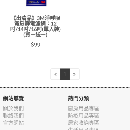
《出清品》3M淨呼吸
電扇靜電濾網：12
吋/14吋/16吋(單入裝)
(買ㄧ送ㄧ)
$99
«
1
»
網站導覽
熱門分類
關於我們
廚房用品專區
聯絡我們
防疫用品專區
官方網站
居家收納專區