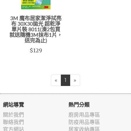
3M 魔布居家潔淨拭亮
布 30X30拋光 超乾淨
單片裝 8011(湊2包買
就送隨機3M抹布1片，
送完為止)
$129
«
1
»
網站導覽
熱門分類
關於我們
廚房用品專區
聯絡我們
防疫用品專區
官方網站
居家收納專區