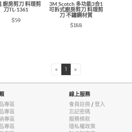
 廚房剪刀 料理剪
3M Scotch 多功能3合1
刀TL-1361
可拆式廚房剪刀 料理剪
刀 不鏽鋼材質
$59
$188
«
1
»
類
線上服務
品專區
會員註冊
/
登入
品專區
忘記密碼
納專區
服務條款
品專區
隱私權政策