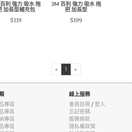
 百利 強力 吸水 拖
3M 百利 強力 吸水 拖
把 加長型補充包
把 加長型
$119
$199
«
1
»
類
線上服務
品專區
會員註冊
/
登入
品專區
忘記密碼
納專區
服務條款
品專區
隱私權政策