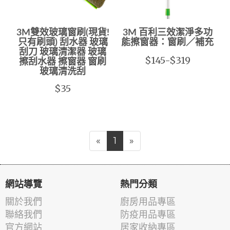
3M雙效玻璃窗刷(現貨!
3M 百利三效潔淨多功
只有刷頭) 刮水器 玻璃
能擦窗器：窗刷／補充
刮刀 玻璃清潔器 玻璃
$145-$319
擦刮水器 擦窗器 窗刷
玻璃清洗刮
$35
«
1
»
網站導覽
熱門分類
關於我們
廚房用品專區
聯絡我們
防疫用品專區
官方網站
居家收納專區