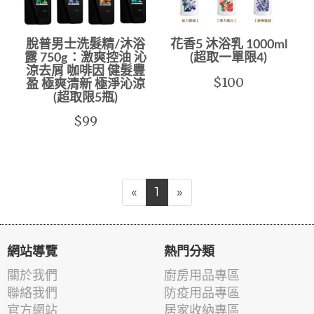
脫普男士洗髮精/沐浴
花香5 沐浴乳 1000ml
露 750g：激爽控油 沁
(超取一單限4)
涼去屑 咖啡因 健髮豐
$100
盈 極爽清新 極淨沁涼
(超取限5瓶)
$99
«
1
»
網站導覽
熱門分類
關於我們
廚房用品專區
聯絡我們
防疫用品專區
官方網站
居家收納專區