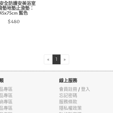
 安全防護安美浴室
滑墊地墊止滑墊：
45x75cm 藍色
$480
«
1
»
類
線上服務
品專區
會員註冊
/
登入
品專區
忘記密碼
納專區
服務條款
品專區
隱私權政策