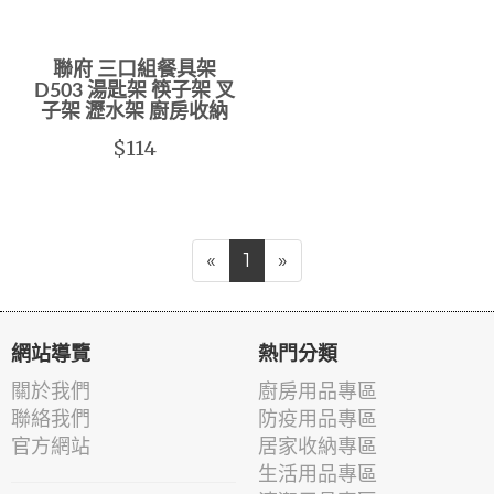
聯府 三口組餐具架
D503 湯匙架 筷子架 叉
子架 瀝水架 廚房收納
$114
«
1
»
網站導覽
熱門分類
關於我們
廚房用品專區
聯絡我們
防疫用品專區
官方網站
居家收納專區
生活用品專區