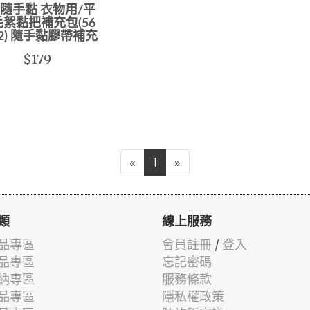
 隨手黏 衣物用/平
絮黏把補充包(56
2) 隨手黏膠帶補充
$179
«
1
»
類
線上服務
品專區
會員註冊
/
登入
品專區
忘記密碼
納專區
服務條款
品專區
隱私權政策