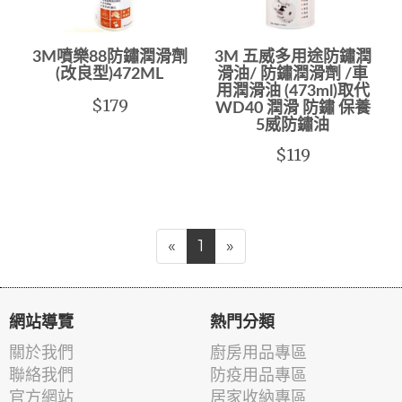
3M噴樂88防鏽潤滑劑
3M 五威多用途防鏽潤
(改良型)472ML
滑油/ 防鏽潤滑劑 /車
用潤滑油 (473ml)取代
$179
WD40 潤滑 防鏽 保養
5威防鏽油
$119
«
1
»
網站導覽
熱門分類
關於我們
廚房用品專區
聯絡我們
防疫用品專區
官方網站
居家收納專區