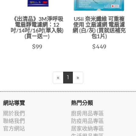
《出清品》3M淨呼吸
USii 奈米纖維 可重複
電扇靜電濾網：12
使用 立扇濾網 電扇濾
吋/14吋/16吋(單入裝)
網 (白/灰) (買就送補充
(買ㄧ送ㄧ)
包1片)
$99
$449
«
1
»
網站導覽
熱門分類
關於我們
廚房用品專區
聯絡我們
防疫用品專區
官方網站
居家收納專區