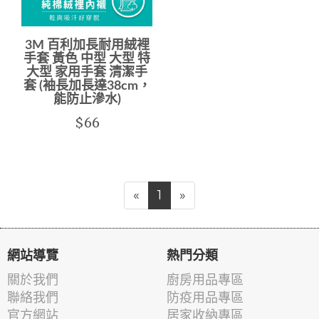
3M 百利加長耐用絨裡
手套 黃色 中型 大型 特
大型 家用手套 清潔手
套 (袖長加長達38cm，
能防止滲水)
$66
«
1
»
網站導覽
熱門分類
關於我們
廚房用品專區
聯絡我們
防疫用品專區
官方網站
居家收納專區