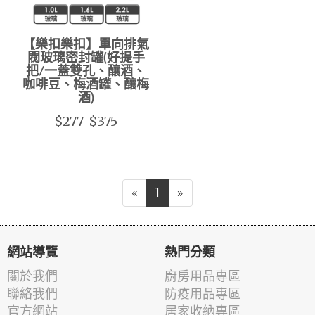
【樂扣樂扣】單向排氣
閥玻璃密封罐(好提手
把/一蓋雙孔、釀酒、
咖啡豆、梅酒罐、釀梅
酒)
$277-$375
«
1
»
網站導覽
熱門分類
關於我們
廚房用品專區
聯絡我們
防疫用品專區
官方網站
居家收納專區