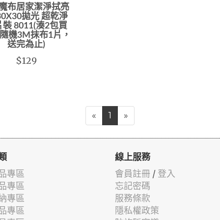
 魔布居家潔淨拭亮
30X30拋光 超乾淨
裝 8011(湊2包買
隨機3M抹布1片，
送完為止)
$129
«
1
»
類
線上服務
品專區
會員註冊
/
登入
品專區
忘記密碼
納專區
服務條款
品專區
隱私權政策