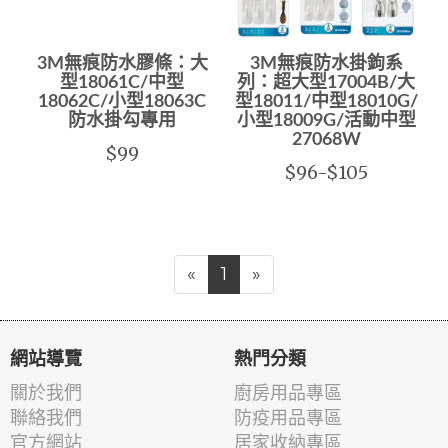
3M無痕防水膠條：大
3M無痕防水掛鉤系
型18061C/中型
列：超大型17004B/大
18062C/小型18063C
型18011/中型18010G/
防水掛勾專用
小型18009G/活動中型
27068W
$99
$96-$105
«
1
»
網站導覽
熱門分類
關於我們
廚房用品專區
聯絡我們
防疫用品專區
官方網站
居家收納專區