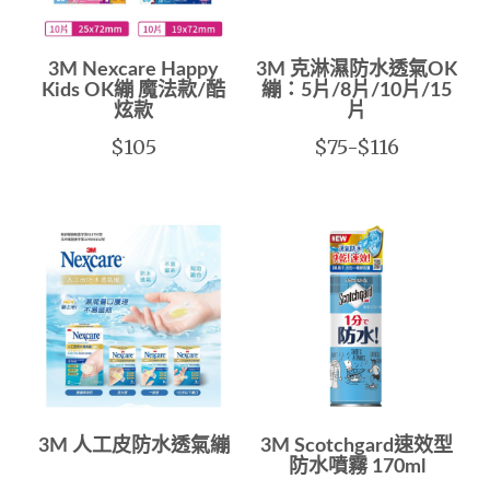
3M Nexcare Happy
3M 克淋濕防水透氣OK
Kids OK繃 魔法款/酷
繃：5片/8片/10片/15
炫款
片
$105
$75-$116
3M 人工皮防水透氣繃
3M Scotchgard速效型
防水噴霧 170ml